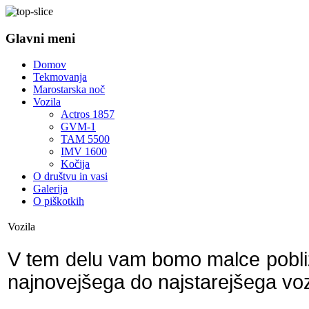
Glavni meni
Domov
Tekmovanja
Marostarska noč
Vozila
Actros 1857
GVM-1
TAM 5500
IMV 1600
Kočija
O društvu in vasi
Galerija
O piškotkih
Vozila
V tem delu vam bomo malce pobližj
najnovejšega do najstarejšega vo