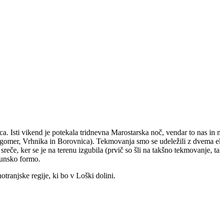
Isti vikend je potekala tridnevna Marostarska noč, vendar to nas in na
mer, Vrhnika in Borovnica). Tekmovanja smo se udeležili z dvema ekipa
 sreče, ker se je na terenu izgubila (prvič so šli na takšno tekmovanje,
hunsko formo.
tranjske regije, ki bo v Loški dolini.