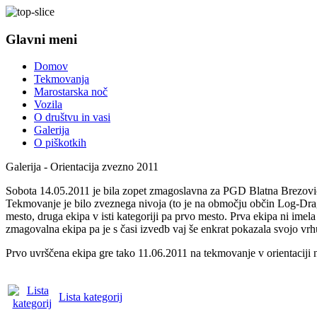
Glavni meni
Domov
Tekmovanja
Marostarska noč
Vozila
O društvu in vasi
Galerija
O piškotkih
Galerija - Orientacija zvezno 2011
Sobota 14.05.2011 je bila zopet zmagoslavna za PGD Blatna Brezovica. 
Tekmovanje je bilo zveznega nivoja (to je na območju občin Log-Drago
mesto, druga ekipa v isti kategoriji pa prvo mesto. Prva ekipa ni imela
zmagovalna ekipa pa je s časi izvedb vaj še enkrat pokazala svojo vr
Prvo uvrščena ekipa gre tako 11.06.2011 na tekmovanje v orientaciji no
Lista kategorij