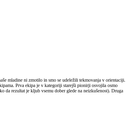
še mladine ni zmotilo in smo se udeležili tekmovanja v orientaciji.
ma. Prva ekipa je v kategoriji starejši pionirji osvojila osmo
 tako da rezultat je kljub vsemu dober glede na neizkušenost). Druga