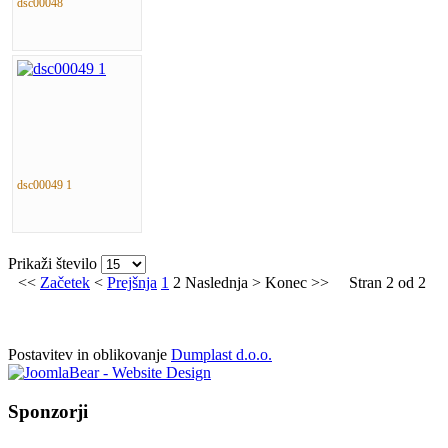
dsc00048
dsc00049 1
Prikaži število
<<
Začetek
<
Prejšnja
1
2
Naslednja
>
Konec
>>
Stran 2 od 2
Postavitev in oblikovanje
Dumplast d.o.o.
Sponzorji